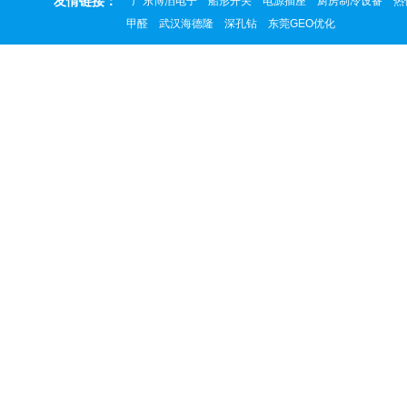
友情链接：
广东博滔电子
船形开关
电源插座
厨房制冷设备
热
甲醛
武汉海德隆
深孔钻
东莞GEO优化