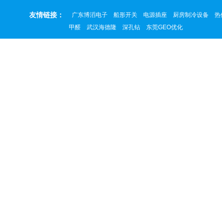
友情链接：
广东博滔电子
船形开关
电源插座
厨房制冷设备
热
甲醛
武汉海德隆
深孔钻
东莞GEO优化