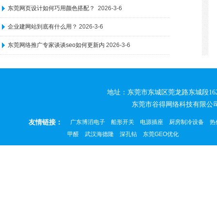
东莞网页设计如何巧用颜色搭配？
2026-3-6
企业建网站到底有什么用？
2026-3-6
东莞网络推广专家谈谈seo如何更新内
2026-3-6
地址：东莞市东城区莞龙路东城段162号松源创
东莞市谷得网络科技有限公
友情链接：
广东博滔电子
船形开关
电源插座
厨房制冷设备
热
甲醛
武汉海德隆
深孔钻
东莞GEO优化